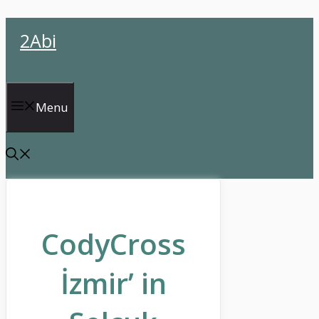
İçeriğe
2Abi
atla
Menu
CodyCross
İzmir’ in