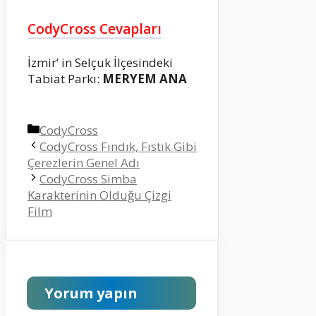
CodyCross Cevapları
İzmir’ in Selçuk İlçesindeki
Tabiat Parkı:
MERYEM ANA
Kategoriler
CodyCross
CodyCross Fındık, Fıstık Gibi
Çerezlerin Genel Adı
CodyCross Simba
Karakterinin Olduğu Çizgi
Film
Yorum yapın