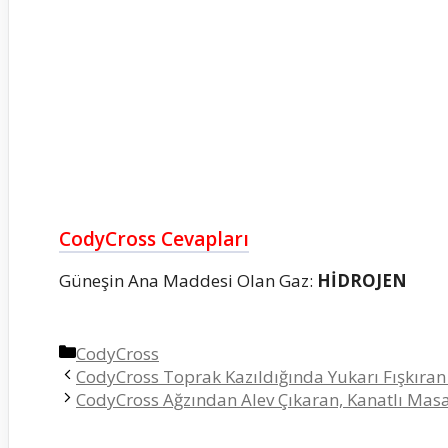
CodyCross Cevapları
Güneşin Ana Maddesi Olan Gaz:
HİDROJEN
Kategoriler
CodyCross
CodyCross Toprak Kazıldığında Yukarı Fışkıran
CodyCross Ağzından Alev Çıkaran, Kanatlı Masa