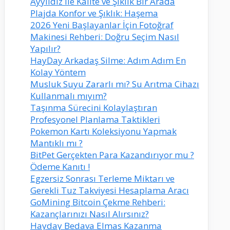
Ayyıldız ile Kalite ve Şıklık Bir Arada
Plajda Konfor ve Şıklık: Haşema
2026 Yeni Başlayanlar İçin Fotoğraf
Makinesi Rehberi: Doğru Seçim Nasıl
Yapılır?
HayDay Arkadaş Silme: Adım Adım En
Kolay Yöntem
Musluk Suyu Zararlı mı? Su Arıtma Cihazı
Kullanmalı mıyım?
Taşınma Sürecini Kolaylaştıran
Profesyonel Planlama Taktikleri
Pokemon Kartı Koleksiyonu Yapmak
Mantıklı mı ?
BitPet Gerçekten Para Kazandırıyor mu ?
Ödeme Kanıtı !
Egzersiz Sonrası Terleme Miktarı ve
Gerekli Tuz Takviyesi Hesaplama Aracı
GoMining Bitcoin Çekme Rehberi:
Kazançlarınızı Nasıl Alırsınız?
Hayday Bedava Elmas Kazanma