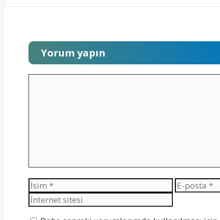
Yorum yapın
Yorum
İsim
E-
posta