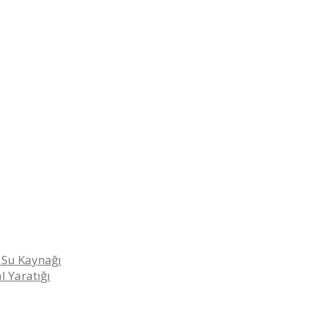
 Su Kaynağı
l Yaratığı