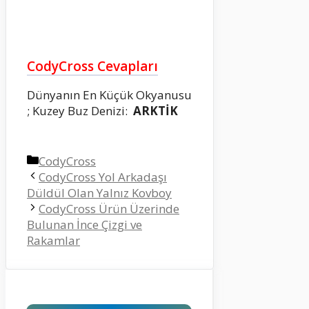
CodyCross Cevapları
Dünyanın En Küçük Okyanusu
; Kuzey Buz Denizi:
ARKTİK
Kategoriler
CodyCross
CodyCross Yol Arkadaşı
Düldül Olan Yalnız Kovboy
CodyCross Ürün Üzerinde
Bulunan İnce Çizgi ve
Rakamlar