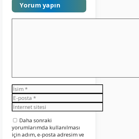
Yorum yapın
Yorum
İsim
E-
posta
İnternet
sitesi
Daha sonraki
yorumlarımda kullanılması
için adım, e-posta adresim ve