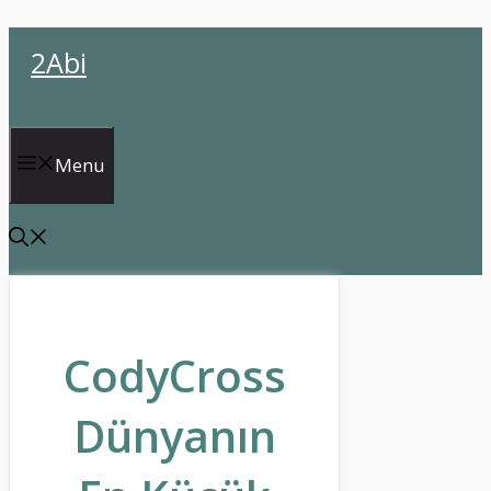
İçeriğe
2Abi
atla
Menu
CodyCross
Dünyanın