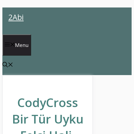
İçeriğe
2Abi
atla
Menu
CodyCross
Bir Tür Uyku