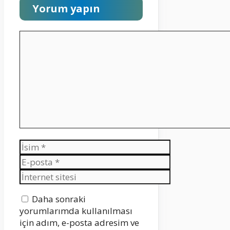
Yorum yapın
Yorum
İsim
E-
posta
İnternet
sitesi
Daha sonraki
yorumlarımda kullanılması
için adım, e-posta adresim ve