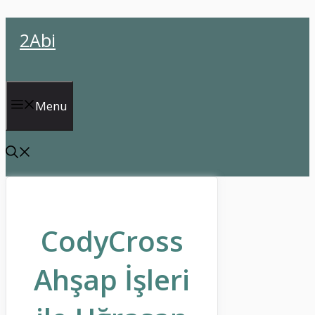
İçeriğe
2Abi
atla
Menu
CodyCross
Ahşap İşleri