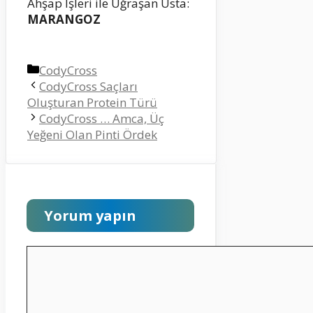
Ahşap İşleri ile Uğraşan Usta:
MARANGOZ
Kategoriler
CodyCross
CodyCross Saçları
Oluşturan Protein Türü
CodyCross … Amca, Üç
Yeğeni Olan Pinti Ördek
Yorum yapın
Yorum