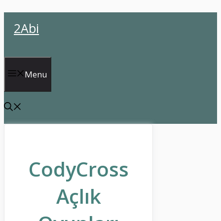
İçeriğe
2Abi
atla
Menu
CodyCross
Açlık