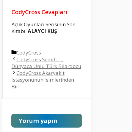
CodyCross Cevapları
Açlık Oyunları Serisinin Son
Kitabı:
ALAYCI KUŞ
Kategoriler
CodyCross
CodyCross Semih …,
Dünyaca Ünlü Türk Bilardocu
CodyCross Akaryakıt
İstasyonunun İsimlerinden
Biri
Yorum yapın