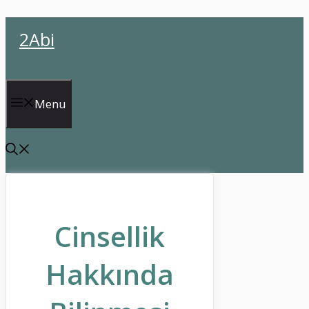
İçeriğe
2Abi
atla
Menu
Cinsellik
Hakkında