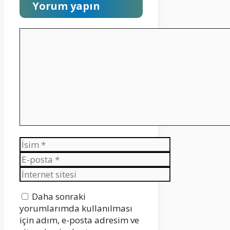
Yorum yapın
Yorum
İsim
E-
posta
İnternet
sitesi
Daha sonraki
yorumlarımda kullanılması
için adım, e-posta adresim ve