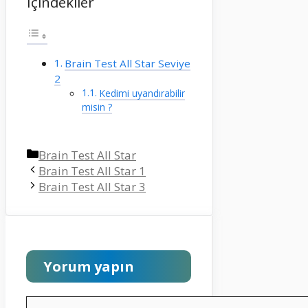
İçindekiler
Brain Test All Star Seviye
2
Kedimi uyandırabilir
misin ?
Kategoriler
Brain Test All Star
Brain Test All Star 1
Brain Test All Star 3
Yorum yapın
Yorum