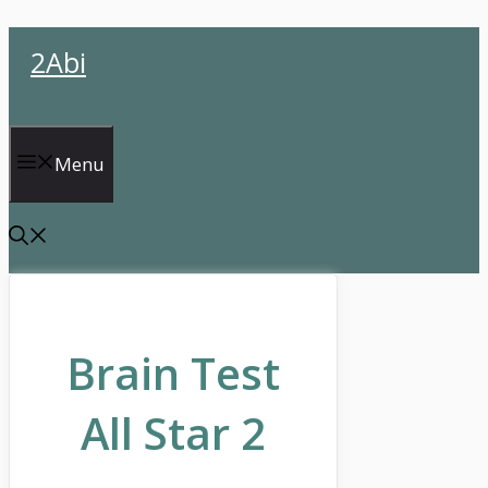
İçeriğe
2Abi
atla
Menu
Brain Test
All Star 2