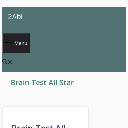
İçeriğe
2Abi
atla
Menu
Brain Test All Star