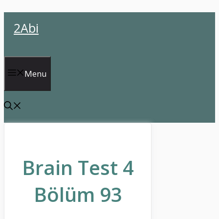
İçeriğe
2Abi
atla
Menu
Brain Test 4
Bölüm 93