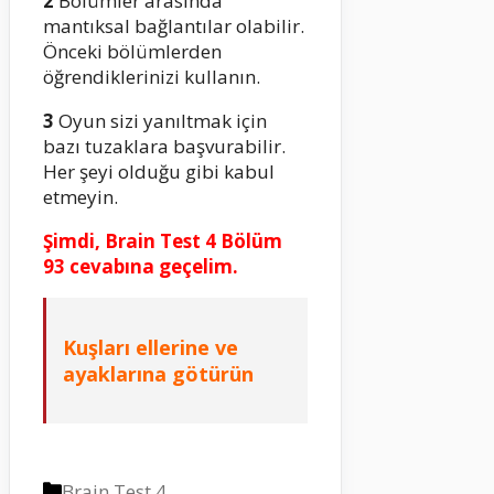
2
Bölümler arasında
mantıksal bağlantılar olabilir.
Önceki bölümlerden
öğrendiklerinizi kullanın.
3
Oyun sizi yanıltmak için
bazı tuzaklara başvurabilir.
Her şeyi olduğu gibi kabul
etmeyin.
Şimdi, Brain Test 4 Bölüm
93 cevabına geçelim.
Kuşları ellerine ve
ayaklarına götürün
Kategoriler
Brain Test 4