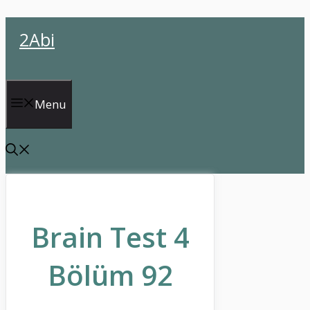
İçeriğe
2Abi
atla
Menu
Brain Test 4
Bölüm 92