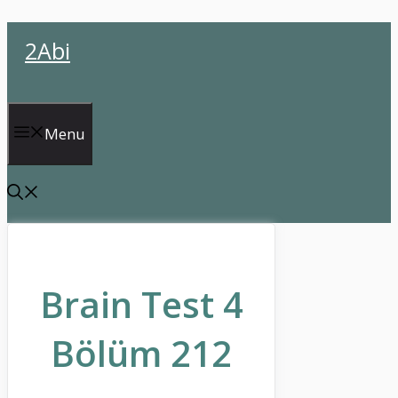
İçeriğe
2Abi
atla
Menu
Brain Test 4
Bölüm 212