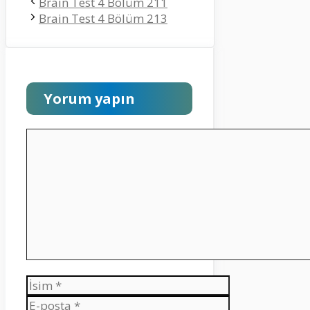
Brain Test 4 Bölüm 211
Brain Test 4 Bölüm 213
Yorum yapın
Yorum
İsim
E-