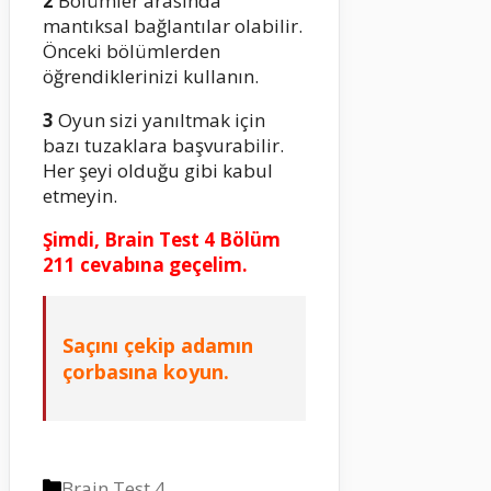
2
Bölümler arasında
mantıksal bağlantılar olabilir.
Önceki bölümlerden
öğrendiklerinizi kullanın.
3
Oyun sizi yanıltmak için
bazı tuzaklara başvurabilir.
Her şeyi olduğu gibi kabul
etmeyin.
Şimdi, Brain Test 4 Bölüm
211 cevabına geçelim.
Saçını çekip adamın
çorbasına koyun.
Kategoriler
Brain Test 4