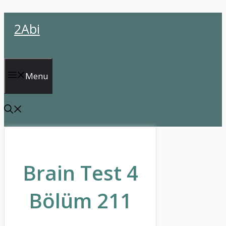
İçeriğe
2Abi
atla
Menu
Brain Test 4
Bölüm 211