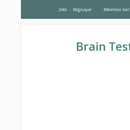
İçeriğe
2Abi
Bilgisayar
Bilinmesi Ge
atla
Brain Tes