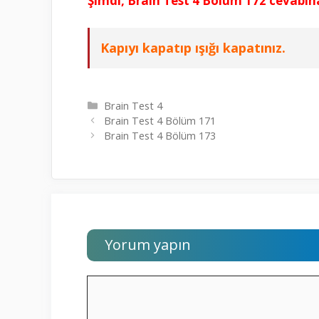
Şimdi, Brain Test 4 Bölüm 172 cevabın
Kapıyı kapatıp ışığı kapatınız.
Kategoriler
Brain Test 4
Brain Test 4 Bölüm 171
Brain Test 4 Bölüm 173
Yorum yapın
Yorum