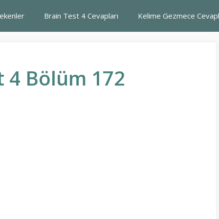
rekenler
Brain Test 4 Cevapları
Kelime Gezmece Cevapl
t 4 Bölüm 172