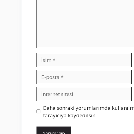
İsim
E-
posta
İnternet
sitesi
Daha sonraki yorumlarımda kullanılma
tarayıcıya kaydedilsin.