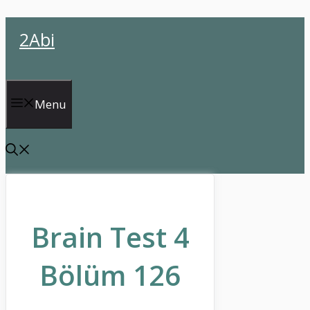
İçeriğe
2Abi
atla
Menu
Brain Test 4
Bölüm 126