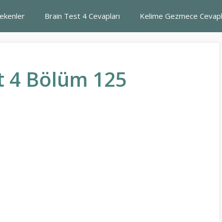
rekenler
Brain Test 4 Cevapları
Kelime Gezmece Cevapl
t 4 Bölüm 125