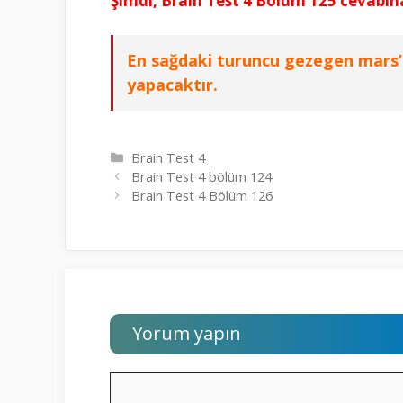
Şimdi, Brain Test 4 Bölüm 125 cevabın
En sağdaki turuncu gezegen mars’ı 
yapacaktır.
Kategoriler
Brain Test 4
Brain Test 4 bölüm 124
Brain Test 4 Bölüm 126
Yorum yapın
Yorum