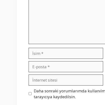
İsim
E-
posta
İnternet
sitesi
Daha sonraki yorumlarımda kullanılma
tarayıcıya kaydedilsin.