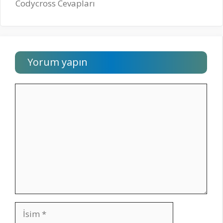
Codycross Cevapları
Yorum yapın
Yorum
İsim