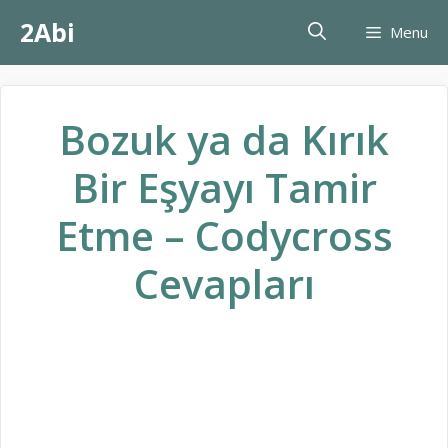
İçeriğe
2Abi
Menu
atla
Bozuk ya da Kırık
Bir Eşyayı Tamir
Etme – Codycross
Cevapları