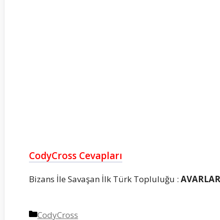
CodyCross Cevapları
Bizans İle Savaşan İlk Türk Topluluğu :
AVARLA
Kategoriler
CodyCross