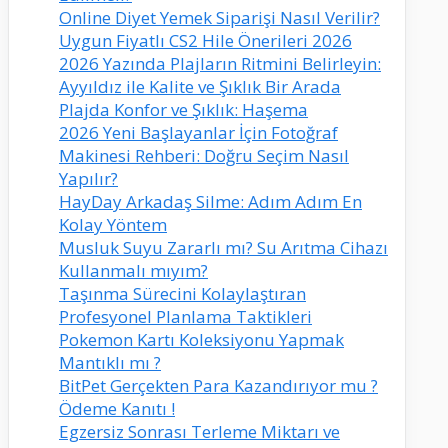
Online Diyet Yemek Siparişi Nasıl Verilir?
Uygun Fiyatlı CS2 Hile Önerileri 2026
2026 Yazında Plajların Ritmini Belirleyin:
Ayyıldız ile Kalite ve Şıklık Bir Arada
Plajda Konfor ve Şıklık: Haşema
2026 Yeni Başlayanlar İçin Fotoğraf
Makinesi Rehberi: Doğru Seçim Nasıl
Yapılır?
HayDay Arkadaş Silme: Adım Adım En
Kolay Yöntem
Musluk Suyu Zararlı mı? Su Arıtma Cihazı
Kullanmalı mıyım?
Taşınma Sürecini Kolaylaştıran
Profesyonel Planlama Taktikleri
Pokemon Kartı Koleksiyonu Yapmak
Mantıklı mı ?
BitPet Gerçekten Para Kazandırıyor mu ?
Ödeme Kanıtı !
Egzersiz Sonrası Terleme Miktarı ve