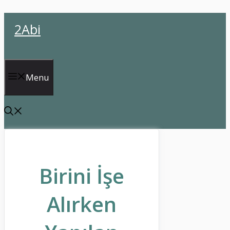
İçeriğe
2Abi
atla
Menu
Birini İşe
Alırken