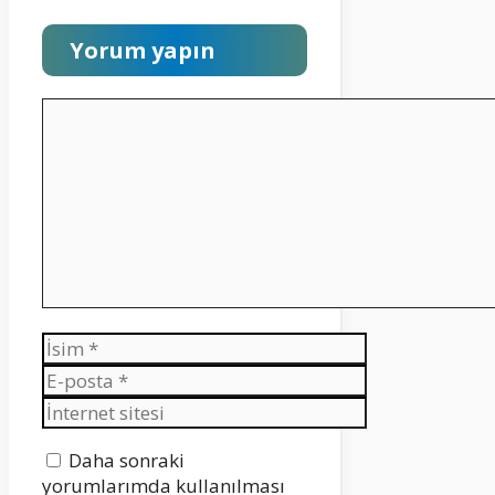
Yorum yapın
Yorum
İsim
E-
posta
İnternet
sitesi
Daha sonraki
yorumlarımda kullanılması