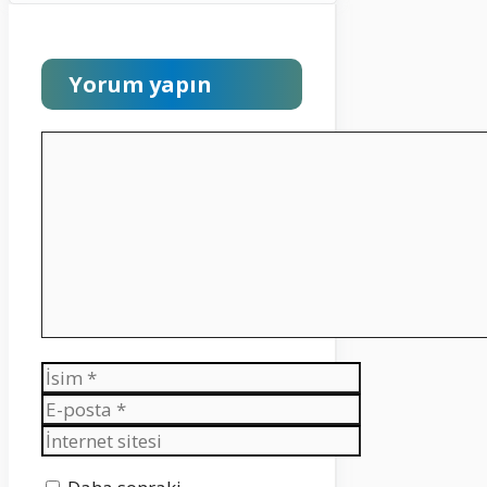
Yorum yapın
Yorum
İsim
E-
posta
İnternet
sitesi