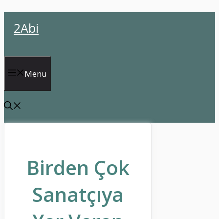
İçeriğe
2Abi
atla
Menu
Birden Çok
Sanatçıya