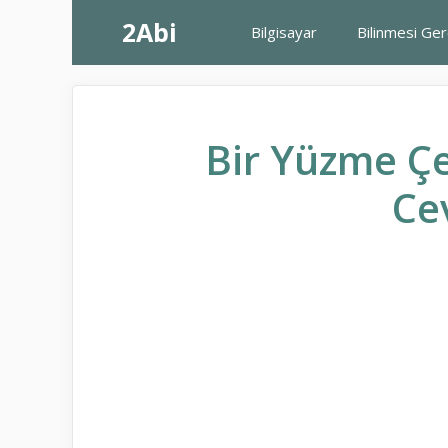
İçeriğe
2Abi
Bilgisayar
Bilinmesi Ge
atla
Bir Yüzme Çe
Ce