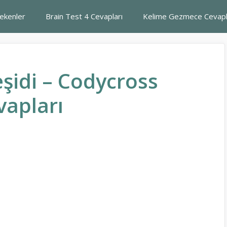
rekenler
Brain Test 4 Cevapları
Kelime Gezmece Cevapl
şidi – Codycross
vapları