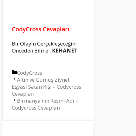
CodyCross Cevapları
Bir Olayın Gerçekleşeceğini
Önceden Bilme :
KEHANET
Kategoriler
CodyCross
Altın ve Gümüş Ziynet
Eşyası Satan Kişi – Codycross
Cevapları
Birmanya’nın Resmi Adı –
Codycross Cevapları