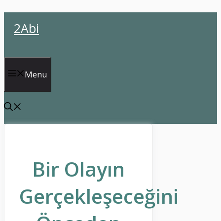
İçeriğe
2Abi
atla
Menu
Bir Olayın
Gerçekleşeceğini