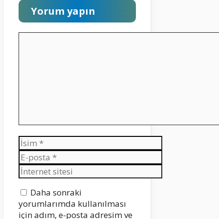
Yorum yapın
Yorum
İsim
E-
posta
İnternet
sitesi
Daha sonraki
yorumlarımda kullanılması
için adım, e-posta adresim ve