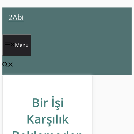
İçeriğe
2Abi
atla
Menu
Bir İşi
Karşılık