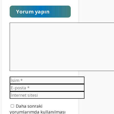
Yorum yapın
Yorum
İsim
E-
posta
İnternet
sitesi
Daha sonraki
yorumlarımda kullanılması