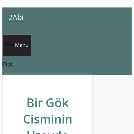
İçeriğe
2Abi
atla
Menu
Bir Gök
Cisminin