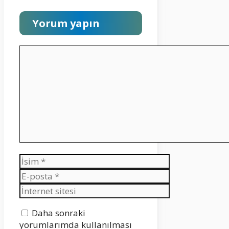
Yorum yapın
Yorum
İsim
E-
posta
İnternet
sitesi
Daha sonraki
yorumlarımda kullanılması