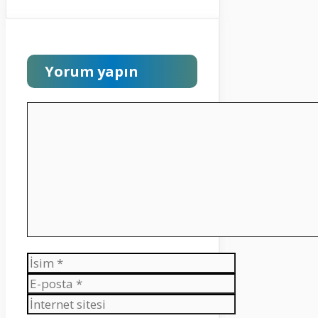
Yorum yapın
Yorum
İsim
E-
posta
İnternet
sitesi