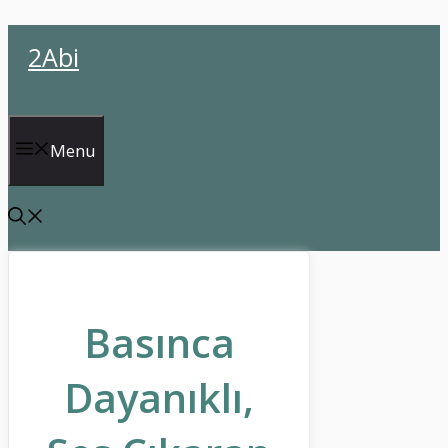
İçeriğe
2Abi
atla
Menu
Basınca
Dayanıklı,