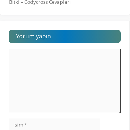
Bitki – Codycross Cevapları
Yorum yapın
Yorum
İsim