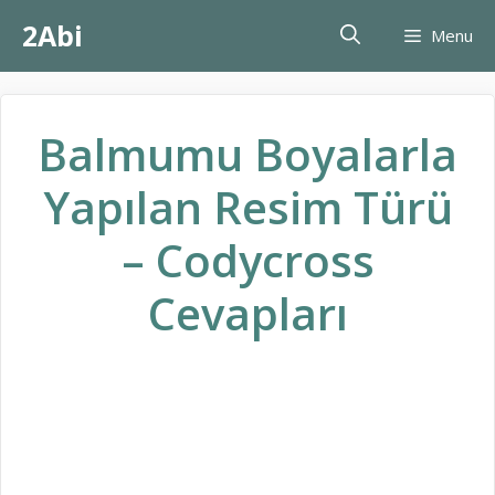
İçeriğe
2Abi
Menu
atla
Balmumu Boyalarla
Yapılan Resim Türü
– Codycross
Cevapları