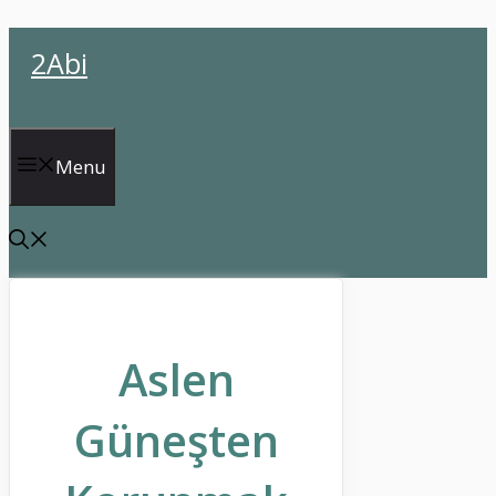
İçeriğe
2Abi
atla
Menu
Aslen
Güneşten