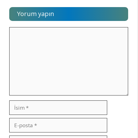
Yorum yapın
Yorum
İsim
E-
posta