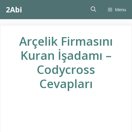
İçeriğe
2Abi
Menu
atla
Arçelik Firmasını
Kuran İşadamı –
Codycross
Cevapları