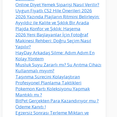
Online Diyet Yemek Siparişi Nasıl Verilir?
Uygun Fiyatlı CS2 Hile Önerileri 2026
2026 Yazında Plajların Ritmini Belirleyin:
Ayyıldız ile Kalite ve Şıklık Bir Arada
Plajda Konfor ve Şıklık: Haşema
2026 Yeni Başlayanlar İçin Fotoğraf
Makinesi Rehberi: Doğru Seçim Nasıl
Yapılır?
HayDay Arkadaş Silme: Adım Adım En
Kolay Yöntem
Musluk Suyu Zararlı mı? Su Arıtma Cihazı
Kullanmalı mıyım?
Taşınma Sürecini Kolaylaştıran
Profesyonel Planlama Taktikleri
Pokemon Kartı Koleksiyonu Yapmak
Mantıklı mı ?
BitPet Gerçekten Para Kazandırıyor mu ?
Ödeme Kanıtı !
Egzersiz Sonrası Terleme Miktarı ve