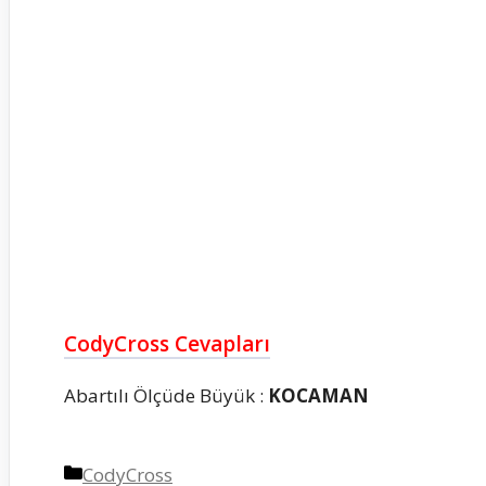
CodyCross Cevapları
Abartılı Ölçüde Büyük :
KOCAMAN
Kategoriler
CodyCross