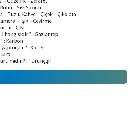
 – Güzellik – Zerafet
 Ruhu – Sıvı Sabun
s – Tuzlu Kahve – Çiçek – Çikolata
 Kamera – Işık – Çevirme
nedir : ÇİN
l hangisidir ? : Gaziantep
 ? : Karbon
 yapmıştır ? : Köpek
 Sıra
rü nedir ? : Turunçgil