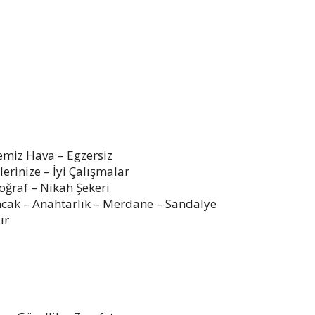
emiz Hava – Egzersiz
lerinize – İyi Çalışmalar
toğraf – Nikah Şekeri
ncak – Anahtarlık – Merdane – Sandalye
ır