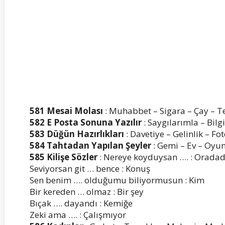
5
81 Mesai Molası
: Muhabbet – Sigara – Çay – T
582 E Posta Sonuna Yazılır
: Saygılarımla – Bilgi
583 Düğün Hazırlıkları
: Davetiye – Gelinlik – Fo
584 Tahtadan Yapılan Şeyler
: Gemi – Ev – Oyu
585 Kilişe Sözler
: Nereye koyduysan …. : Oradad
Seviyorsan git … bence : Konuş
Sen benim …. olduğumu biliyormusun : Kim
Bir kereden … olmaz : Bir şey
Bıçak …. dayandı : Kemiğe
Zeki ama …. : Çalışmıyor