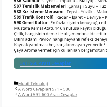
586 Kadınlar
: Gıybet – Topuklu – Makyaj – Moda
587 Temizlik Malzemeleri
: Çamaşır Suyu – Tuz
588 Kız İsteme Merasimi
: Tepsi – Yüzük – Maka
589 Trafik Kontrolü
: Radar – İşaret – Devriye –
590 Genel Kültür
: En fazla kişinin konuştuğu dil 
Mustafa Kemal Atatürk’ ün nüfusa kayıtlı olduğu i
Çelik, hangisinin demir ile alışımından elde edilir
Bilim adamı Pavlov, hangi hayvanlı refleks deneyi
Kaynak yapılması hoş karşılanmayan yer nedir ? :
Çaya Aroma vermek için kullanılan bergamotun tü
591-560 Arası Cevaplar
Kategoriler
Mobil Teknoloji
A Word Cevapları 571 – 580
A Word 591-600 Arası Cevaplar