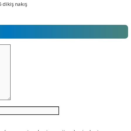
 dikiş nakış
İnternet
sitesi