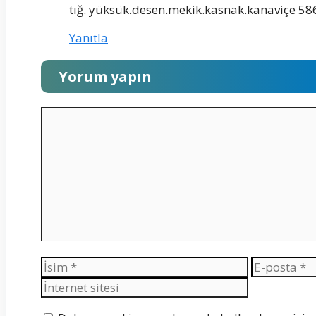
tığ. yüksük.desen.mekik.kasnak.kanaviçe 586
Yanıtla
Yorum yapın
Yorum
İsim
E-
posta