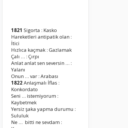
1821
Sigorta : Kasko
Hareketleri antipatik olan :
İtici
Hızlıca kaçmak : Gazlamak
Çalı … : Çırpı
Anlat anlat sen seversin … :
Yalanı
Onun … var : Arabası
1822
Anlaşmalı İflas :
Konkordato
Seni … istemiyorum :
Kaybetmek
Yersiz şaka yapma durumu :
Sululuk
Ne … bitti ne sevdam :