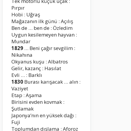
Tek motorlu küçük uçak :
Pırpır
Hobi : Uğraş
Mağazanın ilk günü : Açılış
Ben de … ben de : Özledim
Uygun kesilemeyen hayvan :
Mundar
1829
… Beni çağır sevgilim :
Nikahına
Okyanus kuşu : Albatros
Gelir, kazanç : Hasılat
Evli … : Barklı
1830
Burası karışacak … alın :
Vaziyet
Etap : Aşama
Birisini evden kovmak :
Şutlamak
Japonya’nın en yüksek dağı :
Fuji
Toplumdan dışlama : Aforoz