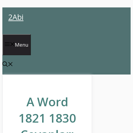
İçeriğe
2Abi
atla
Menu
A Word
1821 1830