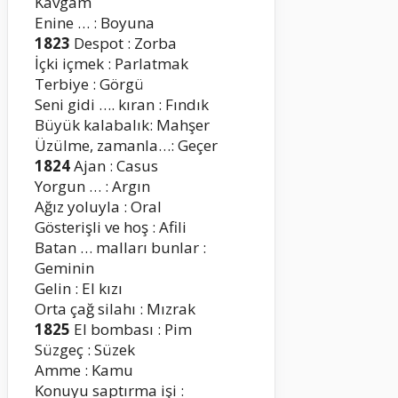
Kavgam
Enine … : Boyuna
1823
Despot : Zorba
İçki içmek : Parlatmak
Terbiye : Görgü
Seni gidi …. kıran : Fındık
Büyük kalabalık: Mahşer
Üzülme, zamanla…: Geçer
1824
Ajan : Casus
Yorgun … : Argın
Ağız yoluyla : Oral
Gösterişli ve hoş : Afili
Batan … malları bunlar :
Geminin
Gelin : El kızı
Orta çağ silahı : Mızrak
1825
El bombası : Pim
Süzgeç : Süzek
Amme : Kamu
Konuyu saptırma işi :