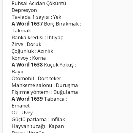
Ruhsal Acıdan Çöküntü :
Depresyon
Tavlada 1 sayısı : Yek
A Word 1637
Borç Bırakmak :
Takmak
Banka kredisi : İhtiyaç
Zirve : Doruk
Çoğunluk : Azınlık
Konvoy : Korna
A Word 1638
Küçük Yokuş :
Bayır
Otomobil : Dört teker
Mahkeme salonu : Duruşma
Pişirme yöntemi : Buğulama
A Word 1639
Tabanca :
Emanet
Öz : Üvey
Güçlü patlama : İnfilak
Hayvan tuzağı : Kapan
Deve : Hörgüç