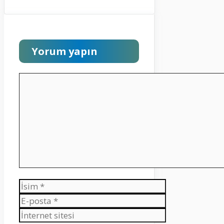
Yorum yapın
Yorum
İsim
E-
posta
İnternet