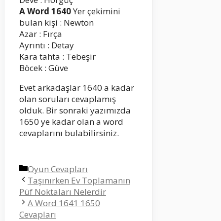
A Word 1640
Yer çekimini
bulan kişi : Newton
Azar : Fırça
Ayrıntı : Detay
Kara tahta : Tebeşir
Böcek : Güve
Evet arkadaşlar 1640 a kadar
olan soruları cevaplamış
olduk. Bir sonraki yazımızda
1650 ye kadar olan a word
cevaplarını bulabilirsiniz.
Kategoriler
Oyun Cevapları
Taşınırken Ev Toplamanın
Püf Noktaları Nelerdir
A Word 1641 1650
Cevapları