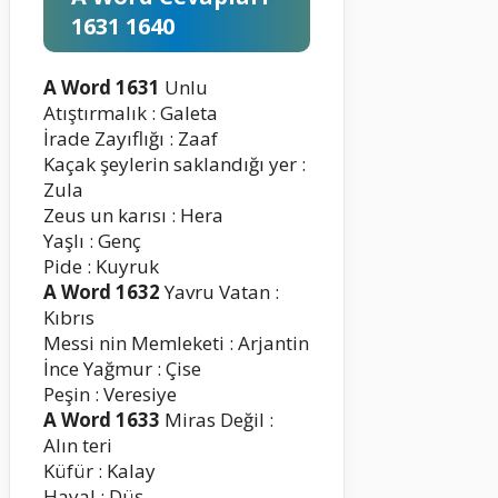
1631 1640
A Word 1631
Unlu
Atıştırmalık : Galeta
İrade Zayıflığı : Zaaf
Kaçak şeylerin saklandığı yer :
Zula
Zeus un karısı : Hera
Yaşlı : Genç
Pide : Kuyruk
A Word 1632
Yavru Vatan :
Kıbrıs
Messi nin Memleketi : Arjantin
İnce Yağmur : Çise
Peşin : Veresiye
A Word 1633
Miras Değil :
Alın teri
Küfür : Kalay
Hayal : Düş