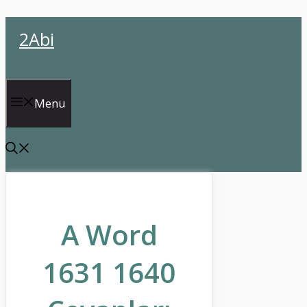
İçeriğe
2Abi
atla
Menu
A Word
1631 1640