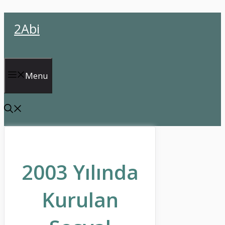
İçeriğe
2Abi
atla
Menu
2003 Yılında
Kurulan