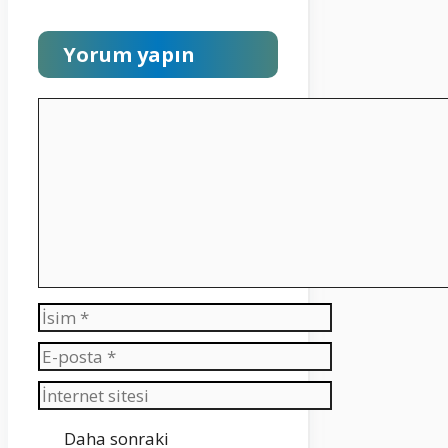
Yorum yapın
Yorum
İsim
E-
posta
İnternet
sitesi
Daha sonraki