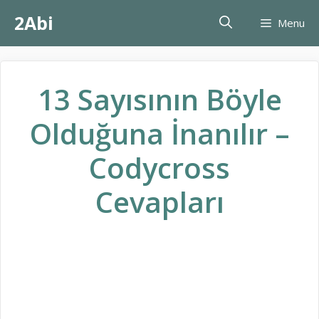
İçeriğe
2Abi
Menu
atla
13 Sayısının Böyle
Olduğuna İnanılır –
Codycross
Cevapları