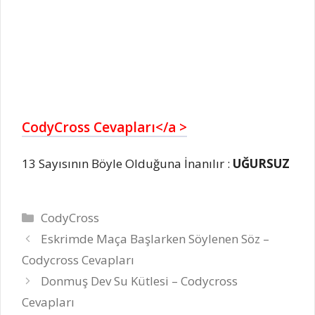
CodyCross Cevapları</a >
13 Sayısının Böyle Olduğuna İnanılır :
UĞURSUZ
Kategoriler
CodyCross
Eskrimde Maça Başlarken Söylenen Söz –
Codycross Cevapları
Donmuş Dev Su Kütlesi – Codycross
Cevapları