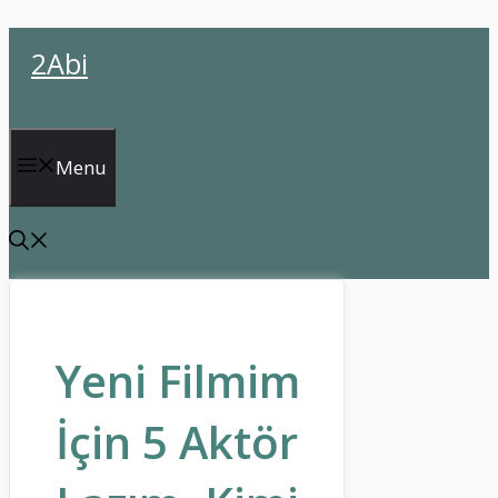
İçeriğe
2Abi
atla
Menu
Yeni Filmim
İçin 5 Aktör