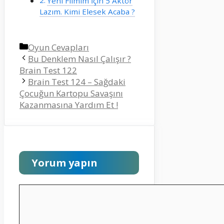
Yeni Filmim İçin 5 Aktör
Lazım. Kimi Elesek Acaba ?
Kategoriler
Oyun Cevapları
Bu Denklem Nasıl Çalışır ?
Brain Test 122
Brain Test 124 – Sağdaki
Çocuğun Kartopu Savaşını
Kazanmasına Yardım Et !
Yorum yapın
Yorum