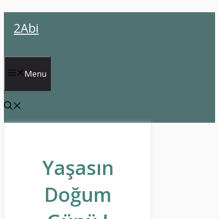
İçeriğe
2Abi
atla
Menu
Yaşasın
Doğum