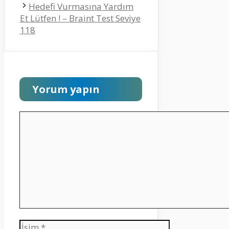
Hedefi Vurmasına Yardım
Et Lütfen ! – Braint Test Seviye
118
Yorum yapın
Yorum
İsim