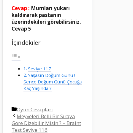
Cevap :
Mumları yukarı
kaldırarak pastanın
üzerindekileri görebilirsiniz.
Cevap 5
İçindekiler
Seviye 117
Yaşasın Doğum Günü !
Sence Doğum Günü Çocuğu
Kaç Yaşında ?
Kategoriler
Oyun Cevapları
Meyveleri Belli Bir Sıraya
Göre Dizebilir Misin ? – Braint
Test Seviye 116