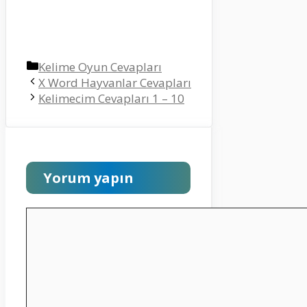
Kategoriler
Kelime Oyun Cevapları
X Word Hayvanlar Cevapları
Kelimecim Cevapları 1 – 10
Yorum yapın
Yorum