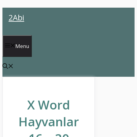
İçeriğe
2Abi
atla
Menu
X Word
Hayvanlar