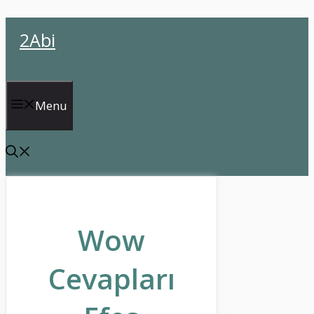
İçeriğe
2Abi
atla
Menu
Wow
Cevapları