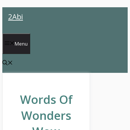
İçeriğe
2Abi
atla
Menu
Words Of
Wonders