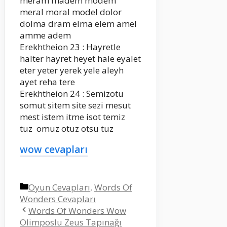
meram madem modem
meral moral model dolor
dolma dram elma elem amel
amme adem
Erekhtheion 23 : Hayretle
halter hayret heyet hale eyalet
eter yeter yerek yele aleyh
ayet reha tere
Erekhtheion 24 : Semizotu
somut sitem site sezi mesut
mest istem itme isot temiz
tuz omuz otuz otsu tuz
wow cevapları
Kategoriler
Oyun Cevapları
,
Words Of
Wonders Cevapları
Words Of Wonders Wow
Olimposlu Zeus Tapınağı