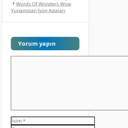
Words Of Wonders Wow
Yunanistan İyon Adaları
Yorum yapın
Yorum
İsim
E-