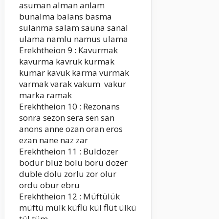
asuman alman anlam
bunalma balans basma
sulanma salam sauna sanal
ulama namlu namus ulama
Erekhtheion 9 : Kavurmak
kavurma kavruk kurmak
kumar kavuk karma vurmak
varmak varak vakum vakur
marka ramak
Erekhtheion 10 : Rezonans
sonra sezon sera sen san
anons anne ozan oran eros
ezan nane naz zar
Erekhtheion 11 : Buldozer
bodur bluz bolu boru dozer
duble dolu zorlu zor olur
ordu obur ebru
Erekhtheion 12 : Müftülük
müftü mülk küflü kül flüt ülkü
tül tüm