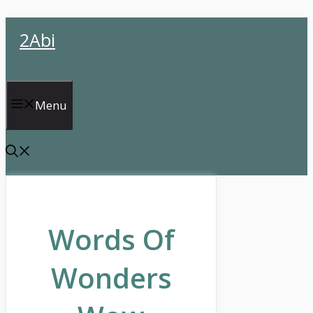
İçeriğe
2Abi
atla
Menu
Words Of
Wonders