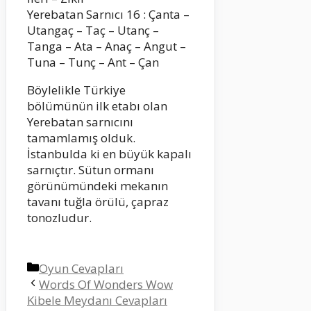
Yerebatan Sarnıcı 16 : Çanta –
Utangaç – Taç – Utanç –
Tanga – Ata – Anaç – Angut –
Tuna – Tunç – Ant – Çan
Böylelikle Türkiye
bölümünün ilk etabı olan
Yerebatan sarnıcını
tamamlamış olduk.
İstanbulda ki en büyük kapalı
sarnıçtır. Sütun ormanı
görünümündeki mekanın
tavanı tuğla örülü, çapraz
tonozludur.
Kategoriler
Oyun Cevapları
Words Of Wonders Wow
Kibele Meydanı Cevapları