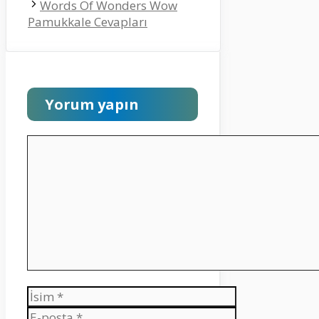
Words Of Wonders Wow
Pamukkale Cevapları
Yorum yapın
Yorum
İsim
E-