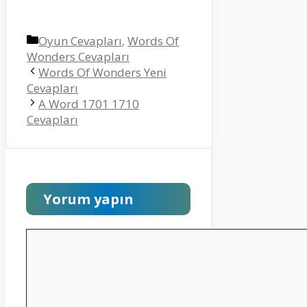
Kategoriler
Oyun Cevapları
,
Words Of
Wonders Cevapları
Words Of Wonders Yeni
Cevapları
A Word 1701 1710
Cevapları
Yorum yapın
Yorum