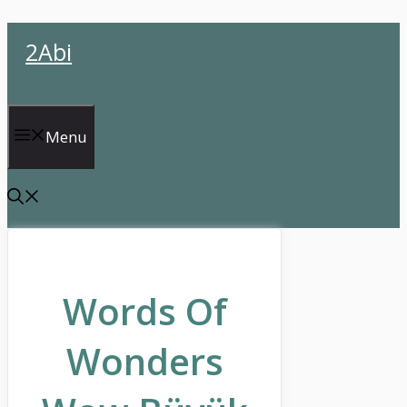
İçeriğe
2Abi
atla
Menu
Words Of
Wonders