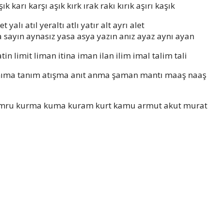
ık karı karşı aşık kırk ırak rakı kırık aşırı kaşık
et yalı atıl yeraltı atlı yatır alt ayrı alet
a sayın aynasız yasa asya yazın anız ayaz aynı ayan
tin limit liman itina iman ilan ilim imal talim tali
nıma tanım atışma anıt anma şaman mantı maaş naaş
mru kurma kuma kuram kurt kamu armut akut murat