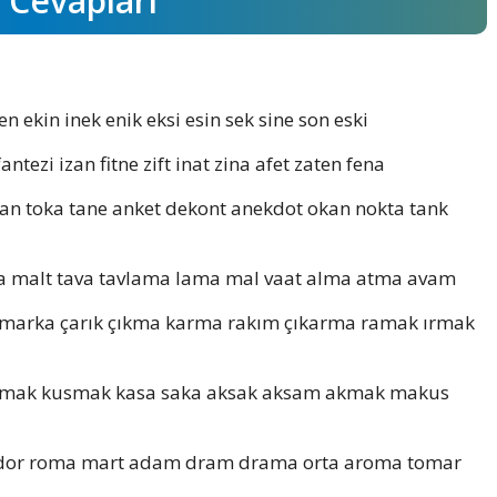
Cevapları
en ekin inek enik eksi esin sek sine son eski
fantezi izan fitne zift inat zina afet zaten fena
an toka tane anket dekont anekdot okan nokta tank
a malt tava tavlama lama mal vaat alma atma avam
 marka çarık çıkma karma rakım çıkarma ramak ırmak
mak kusmak kasa saka aksak aksam akmak makus
or roma mart adam dram drama orta aroma tomar