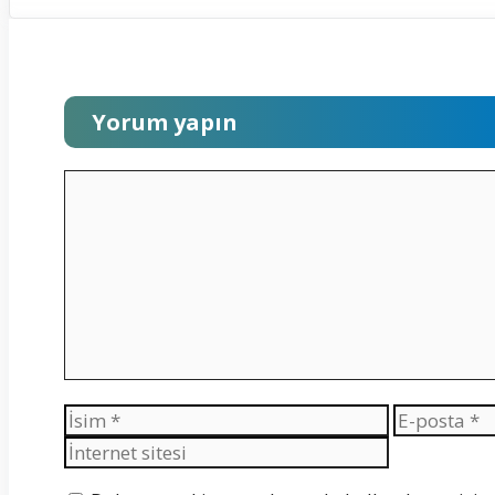
Yorum yapın
Yorum
İsim
E-
posta