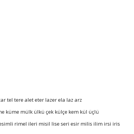
ar tel tere alet eter lazer ela laz arz
me küme mülk ülkü çek külçe kem kül üçlü
mli rimel ileri misil lise seri esir milis ilim irsi iris