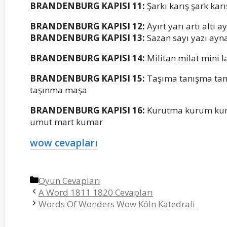
BRANDENBURG KAPISI 11:
Şarkı karış şark karış
BRANDENBURG KAPISI 12:
Ayırt yarı artı altı ay
BRANDENBURG KAPISI 13:
Sazan sayı yazı ayn
BRANDENBURG KAPISI 14:
Militan milat mini la
BRANDENBURG KAPISI 15:
Taşıma tanışma ta
taşınma maşa
BRANDENBURG KAPISI 16:
Kurutma kurum ku
umut mart kumar
wow cevapları
Kategoriler
Oyun Cevapları
A Word 1811 1820 Cevapları
Words Of Wonders Wow Köln Katedrali