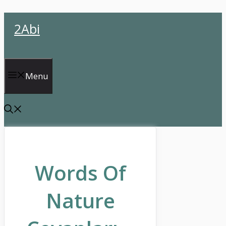
İçeriğe
2Abi
atla
Menu
Words Of
Nature