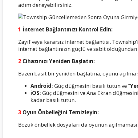
adım deneyebilirsiniz.
1
İnternet Bağlantınızı Kontrol Edin:
Zayıf veya kararsız internet bağlantısı, Townshi
internet bağlantınızın güçlü ve sabit olduğundan
2
Cihazınızı Yeniden Başlatın:
Bazen basit bir yeniden başlatma, oyunu açılma s
Android:
Güç düğmesini basılı tutun ve “
Ye
iOS:
Güç düğmesini ve Ana Ekran düğmesini 
kadar basılı tutun.
3
Oyun Önbelleğini Temizleyin:
Bozuk önbellek dosyaları da oyunun açılmamasına