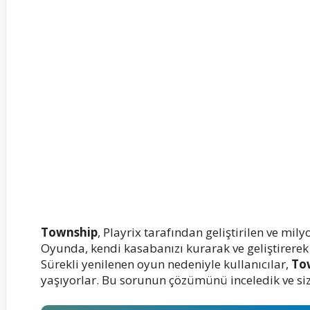
Township
, Playrix tarafından geliştirilen ve mi
Oyunda, kendi kasabanızı kurarak ve geliştirere
Sürekli yenilenen oyun nedeniyle kullanıcılar,
To
yaşıyorlar. Bu sorunun çözümünü inceledik ve sizl