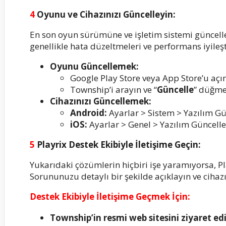
4
Oyunu ve Cihazınızı Güncelleyin:
En son oyun sürümüne ve işletim sistemi güncel
genellikle hata düzeltmeleri ve performans iyileşti
Oyunu Güncellemek:
Google Play Store veya App Store’u açın
Township’i arayın ve “
Güncelle
” düğmes
Cihazınızı Güncellemek:
Android:
Ayarlar > Sistem > Yazılım Gü
iOS:
Ayarlar > Genel > Yazılım Güncell
5
Playrix Destek Ekibiyle İletişime Geçin:
Yukarıdaki çözümlerin hiçbiri işe yaramıyorsa, Pla
Sorununuzu detaylı bir şekilde açıklayın ve cihaz
Destek Ekibiyle İletişime Geçmek İçin:
Township’in resmi web sitesini ziyaret ed