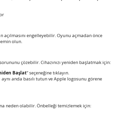
p’in açılmasını engelleyebilir. Oyunu açmadan önce
 emin olun.
orununu çözebilir. Cihazınızı yeniden başlatmak için:
niden Başlat
” seçeneğine tıklayın.
aynı anda basılı tutun ve Apple logosunu görene
 neden olabilir. Önbelleği temizlemek için: