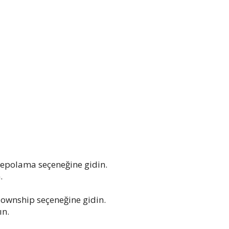
epolama seçeneğine gidin.
.
ownship seçeneğine gidin.
ın.