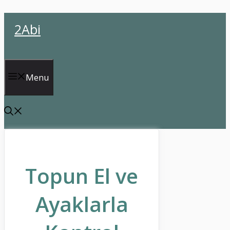
İçeriğe
2Abi
atla
Menu
Topun El ve
Ayaklarla