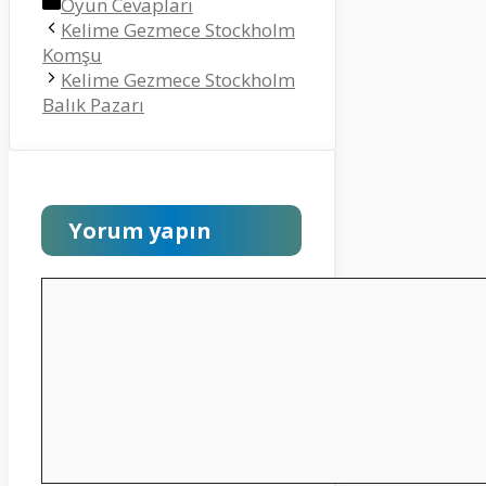
Kategoriler
Oyun Cevapları
Kelime Gezmece Stockholm
Komşu
Kelime Gezmece Stockholm
Balık Pazarı
Yorum yapın
Yorum