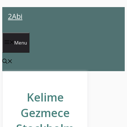
İçeriğe
2Abi
atla
Menu
Kelime
Gezmece