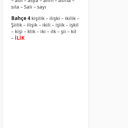
– asıl – asya – alım – asma –
sıla – Salı – sayı
Bahçe 4
kişilik – ilişki – ikilik –
Şiilik – ilişik – ikili – işlik – işkil
– kişi – klik – iki – ilk – şii – kil
–
İLİK