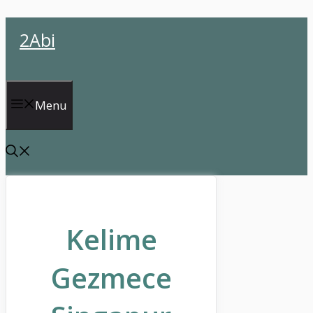
İçeriğe
2Abi
atla
Menu
Kelime
Gezmece