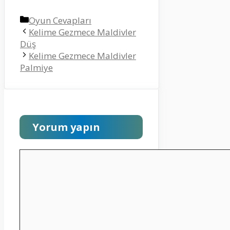
Kategoriler
Oyun Cevapları
Kelime Gezmece Maldivler
Düş
Kelime Gezmece Maldivler
Palmiye
Yorum yapın
Yorum