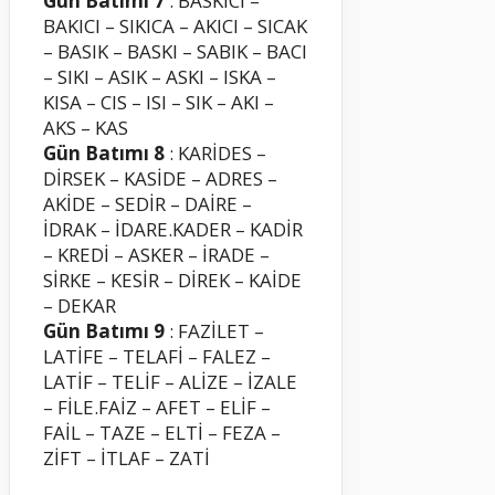
Gün Batımı 7
: BASKICI –
BAKICI – SIKICA – AKICI – SICAK
– BASIK – BASKI – SABIK – BACI
– SIKI – ASIK – ASKI – ISKA –
KISA – CIS – ISI – SIK – AKI –
AKS – KAS
Gün Batımı 8
: KARİDES –
DİRSEK – KASİDE – ADRES –
AKİDE – SEDİR – DAİRE –
İDRAK – İDARE.KADER – KADİR
– KREDİ – ASKER – İRADE –
SİRKE – KESİR – DİREK – KAİDE
– DEKAR
Gün Batımı 9
: FAZİLET –
LATİFE – TELAFİ – FALEZ –
LATİF – TELİF – ALİZE – İZALE
– FİLE.FAİZ – AFET – ELİF –
FAİL – TAZE – ELTİ – FEZA –
ZİFT – İTLAF – ZATİ