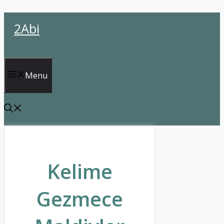
İçeriğe
2Abi
atla
Menu
Kelime
Gezmece