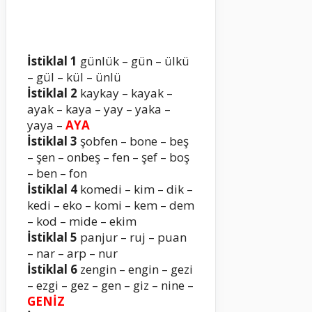
İstiklal 1
günlük – gün – ülkü
– gül – kül – ünlü
İstiklal 2
kaykay – kayak –
ayak – kaya – yay – yaka –
yaya –
AYA
İstiklal 3
şobfen – bone – beş
– şen – onbeş – fen – şef – boş
– ben – fon
İstiklal 4
komedi – kim – dik –
kedi – eko – komi – kem – dem
– kod – mide – ekim
İstiklal 5
panjur – ruj – puan
– nar – arp – nur
İstiklal 6
zengin – engin – gezi
– ezgi – gez – gen – giz – nine –
GENİZ