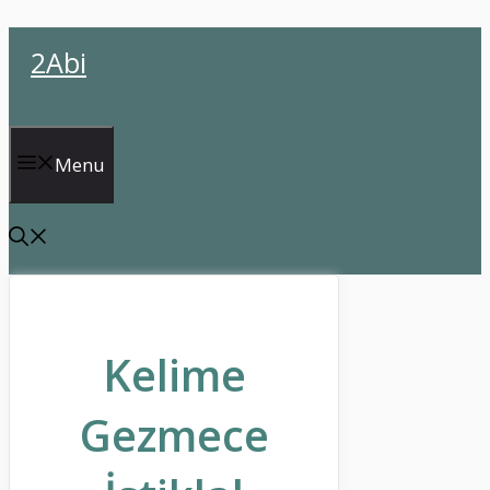
İçeriğe
2Abi
atla
Menu
Kelime
Gezmece