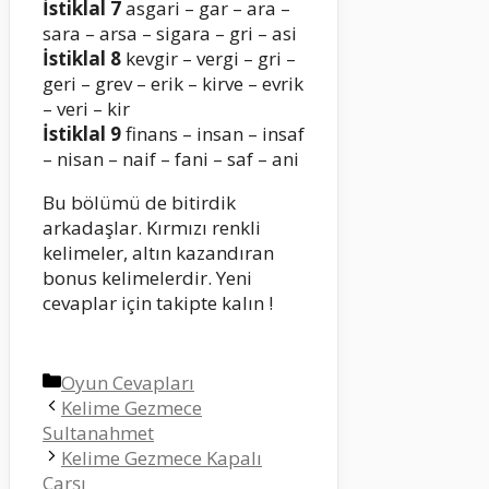
İstiklal 7
asgari – gar – ara –
sara – arsa – sigara – gri – asi
İstiklal 8
kevgir – vergi – gri –
geri – grev – erik – kirve – evrik
– veri – kir
İstiklal 9
finans – insan – insaf
– nisan – naif – fani – saf – ani
Bu bölümü de bitirdik
arkadaşlar. Kırmızı renkli
kelimeler, altın kazandıran
bonus kelimelerdir. Yeni
cevaplar için takipte kalın !
Kategoriler
Oyun Cevapları
Kelime Gezmece
Sultanahmet
Kelime Gezmece Kapalı
Çarşı