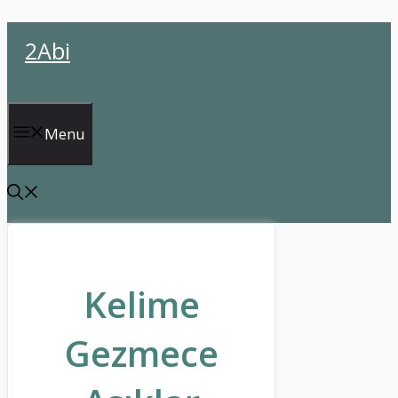
İçeriğe
2Abi
atla
Menu
Kelime
Gezmece