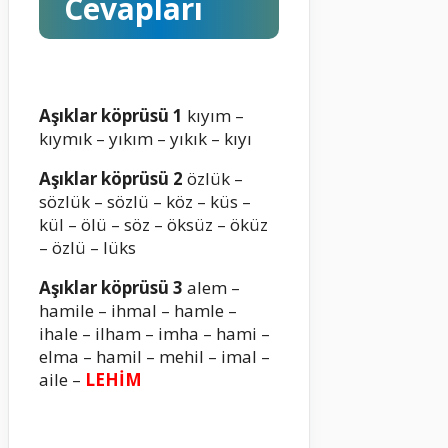
Cevapları
Aşıklar köprüsü 1
kıyım –
kıymık – yıkım – yıkık – kıyı
Aşıklar köprüsü 2
özlük –
sözlük – sözlü – köz – küs –
kül – ölü – söz – öksüz – öküz
– özlü – lüks
Aşıklar köprüsü 3
alem –
hamile – ihmal – hamle –
ihale – ilham – imha – hami –
elma – hamil – mehil – imal –
aile –
LEHİM