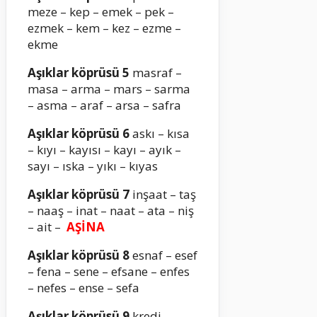
meze – kep – emek – pek –
ezmek – kem – kez – ezme –
ekme
Aşıklar köprüsü 5
masraf –
masa – arma – mars – sarma
– asma – araf – arsa – safra
Aşıklar köprüsü 6
askı – kısa
– kıyı – kayısı – kayı – ayık –
sayı – ıska – yıkı – kıyas
Aşıklar köprüsü 7
inşaat – taş
– naaş – inat – naat – ata – niş
– ait –
AŞİNA
Aşıklar köprüsü 8
esnaf – esef
– fena – sene – efsane – enfes
– nefes – ense – sefa
Aşıklar köprüsü 9
kredi –